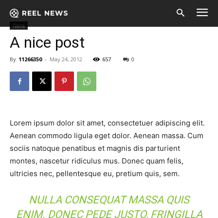
Home
News
REEL NEWS
News
A nice post
By
11266350
-
May 24, 2012
657
0
Lorem ipsum dolor sit amet, consectetuer adipiscing elit.
Aenean commodo ligula eget dolor. Aenean massa. Cum
sociis natoque penatibus et magnis dis parturient
montes, nascetur ridiculus mus. Donec quam felis,
ultricies nec, pellentesque eu, pretium quis, sem.
NULLA CONSEQUAT MASSA QUIS
ENIM. DONEC PEDE JUSTO, FRINGILLA